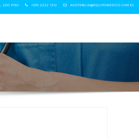
L 2DO PISO
+593 2222 1312
ASISTENCIA@EQUIPOMEDICO.COM.EC