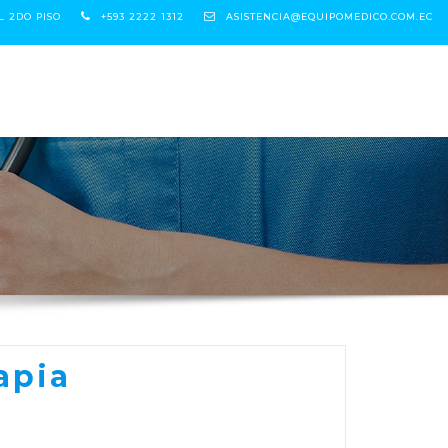
L 2DO PISO
+593 2222 1312
ASISTENCIA@EQUIPOMEDICO.COM.EC
apia