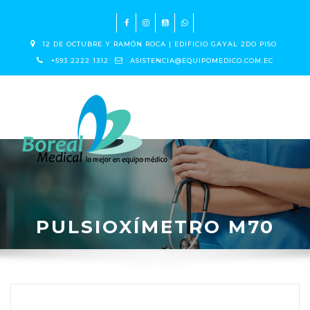
12 DE OCTUBRE Y RAMÓN ROCA | EDIFICIO GAYAL 2DO PISO
+593 2222 1312
ASISTENCIA@EQUIPOMEDICO.COM.EC
PULSIOXÍMETRO M70