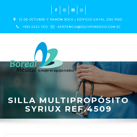
12 DE OCTUBRE Y RAMÓN ROCA | EDIFICIO GAYAL 2DO PISO
+593 2222 1312
ASISTENCIA@EQUIPOMEDICO.COM.EC
SILLA MULTIPROPÓSITO
SYRIUX REF.4509