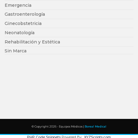
Emergencia
Gastroenterología
Ginecobstetricia
Neonatología
Rehabilitación y Estética
Sin Marca
© Copyright 2026 - Equipos Médicos |
Boreal Medical
PHP Code Snippets
Powered By :
XYZScripts.com