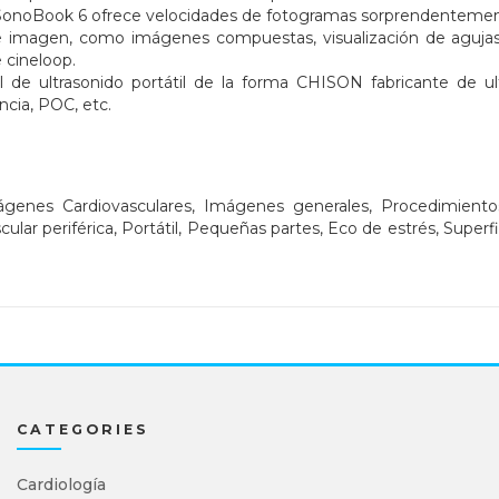
l SonoBook 6 ofrece velocidades de fotogramas sorprendentement
e imagen, como imágenes compuestas, visualización de aguja
e cineloop.
 de ultrasonido portátil de la forma CHISON fabricante de ul
cia, POC, etc.
genes Cardiovasculares, Imágenes generales, Procedimientos 
ar periférica, Portátil, Pequeñas partes, Eco de estrés, Superfici
CATEGORIES
Cardiología