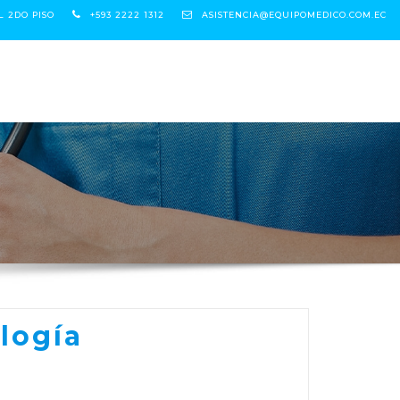
L 2DO PISO
+593 2222 1312
ASISTENCIA@EQUIPOMEDICO.COM.EC
logía