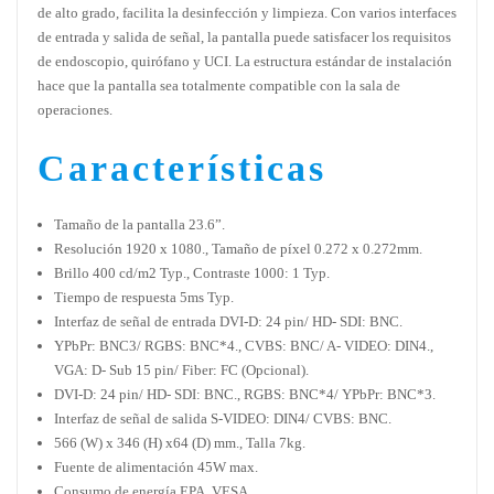
de alto grado, facilita la desinfección y limpieza. Con varios interfaces
de entrada y salida de señal, la pantalla puede satisfacer los requisitos
de endoscopio, quirófano y UCI. La estructura estándar de instalación
hace que la pantalla sea totalmente compatible con la sala de
operaciones.
Características
Tamaño de la pantalla 23.6”.
Resolución 1920 x 1080., Tamaño de píxel 0.272 x 0.272mm.
Brillo 400 cd/m2 Typ., Contraste 1000: 1 Typ.
Tiempo de respuesta 5ms Typ.
Interfaz de señal de entrada DVI-D: 24 pin/ HD- SDI: BNC.
YPbPr: BNC3/ RGBS: BNC*4., CVBS: BNC/ A- VIDEO: DIN4.,
VGA: D- Sub 15 pin/ Fiber: FC (Opcional).
DVI-D: 24 pin/ HD- SDI: BNC., RGBS: BNC*4/ YPbPr: BNC*3.
Interfaz de señal de salida S-VIDEO: DIN4/ CVBS: BNC.
566 (W) x 346 (H) x64 (D) mm., Talla 7kg.
Fuente de alimentación 45W max.
Consumo de energía EPA, VESA.