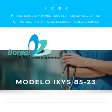
12 DE OCTUBRE Y RAMÓN ROCA | EDIFICIO GAYAL 2DO PISO
+593 2222 1312
ASISTENCIA@EQUIPOMEDICO.COM.EC
MODELO IXYS 85-23